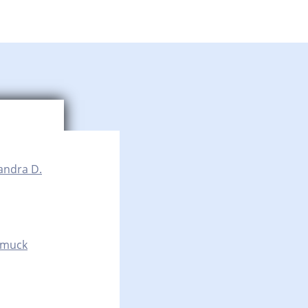
andra D.
hmuck