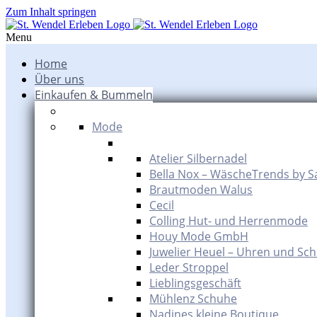
Zum Inhalt springen
Menu
Home
Über uns
Einkaufen & Bummeln
Mode
Atelier Silbernadel
Bella Nox – WäscheTrends by S
Brautmoden Walus
Cecil
Colling Hut- und Herrenmode
Houy Mode GmbH
Juwelier Heuel – Uhren und Sc
Leder Stroppel
Lieblingsgeschäft
Mühlenz Schuhe
Nadines kleine Boutique