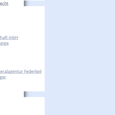
Recht
chaft mbH
ngige
eralagentur Federkeil
nger