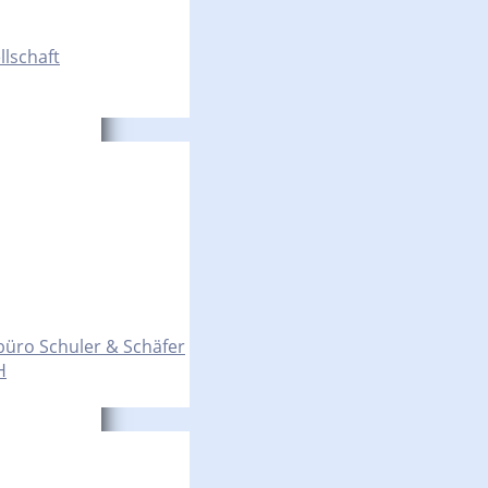
llschaft
büro Schuler & Schäfer
H