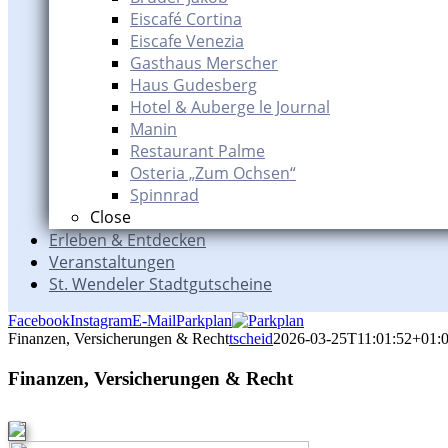
Eiscafé Cortina
Eiscafe Venezia
Gasthaus Merscher
Haus Gudesberg
Hotel & Auberge le Journal
Manin
Restaurant Palme
Osteria „Zum Ochsen“
Spinnrad
Close
Erleben & Entdecken
Veranstaltungen
St. Wendeler Stadtgutscheine
Facebook
Instagram
E-Mail
Parkplan
Finanzen, Versicherungen & Recht
tscheid
2026-03-25T11:01:52+01:
Finanzen, Versicherungen & Recht