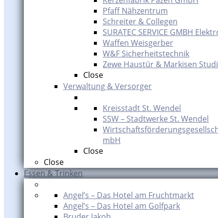
Kerzenfabrik Pazen GmbH
Pfaff Nähzentrum
Schreiter & Collegen
SURATEC SERVICE GMBH Elektr
Waffen Weisgerber
W&F Sicherheitstechnik
Zewe Haustür & Markisen Studi
Close
Verwaltung & Versorger
Kreisstadt St. Wendel
SSW – Stadtwerke St. Wendel
Wirtschaftsförderungsgesellsch
mbH
Close
Close
Essen & Trinken
Angel’s – Das Hotel am Fruchtmarkt
Angel’s – Das Hotel am Golfpark
Bruder Jakob