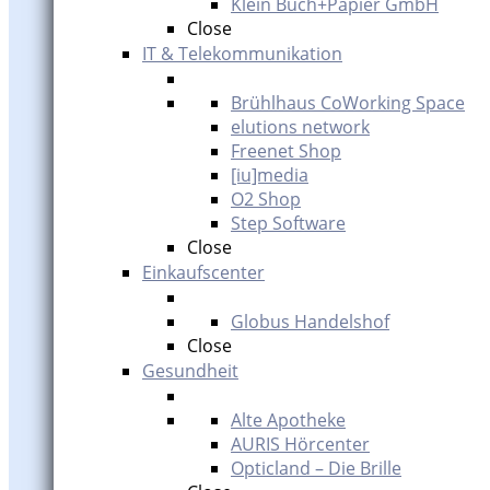
Klein Buch+Papier GmbH
Close
IT & Telekommunikation
Brühlhaus CoWorking Space
elutions network
Freenet Shop
[iu]media
O2 Shop
Step Software
Close
Einkaufscenter
Globus Handelshof
Close
Gesundheit
Alte Apotheke
AURIS Hörcenter
Opticland – Die Brille