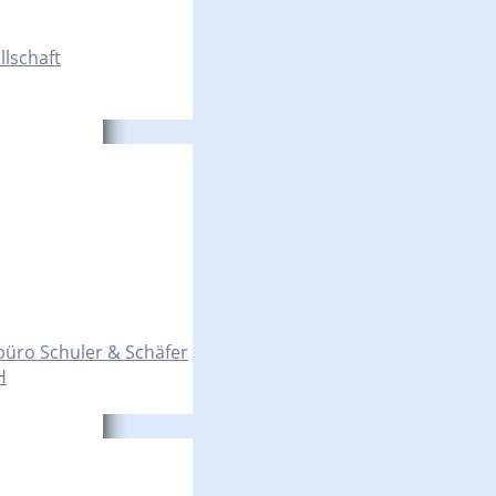
llschaft
büro Schuler & Schäfer
H