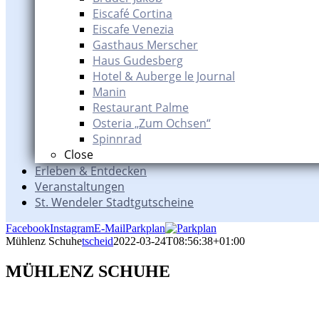
Eiscafé Cortina
Eiscafe Venezia
Gasthaus Merscher
Haus Gudesberg
Hotel & Auberge le Journal
Manin
Restaurant Palme
Osteria „Zum Ochsen“
Spinnrad
Close
Erleben & Entdecken
Veranstaltungen
St. Wendeler Stadtgutscheine
Facebook
Instagram
E-Mail
Parkplan
Mühlenz Schuhe
tscheid
2022-03-24T08:56:38+01:00
MÜHLENZ SCHUHE