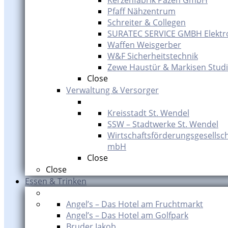
Kerzenfabrik Pazen GmbH
Pfaff Nähzentrum
Schreiter & Collegen
SURATEC SERVICE GMBH Elektr
Waffen Weisgerber
W&F Sicherheitstechnik
Zewe Haustür & Markisen Studi
Close
Verwaltung & Versorger
Kreisstadt St. Wendel
SSW – Stadtwerke St. Wendel
Wirtschaftsförderungsgesellsch
mbH
Close
Close
Essen & Trinken
Angel’s – Das Hotel am Fruchtmarkt
Angel’s – Das Hotel am Golfpark
Bruder Jakob