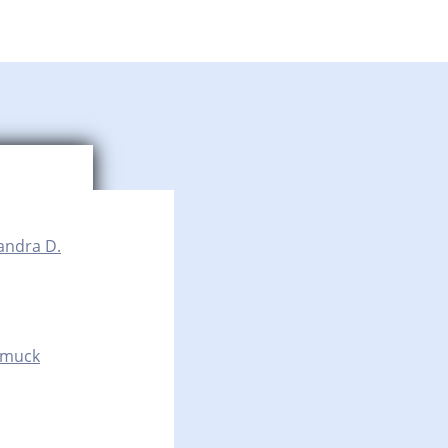
andra D.
hmuck