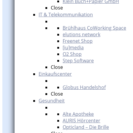
Klein Buch+Papier GmbH
Close
IT & Telekommunikation
Brühlhaus CoWorking Space
elutions network
Freenet Shop
[iu]media
O2 Shop
Step Software
Close
Einkaufscenter
Globus Handelshof
Close
Gesundheit
Alte Apotheke
AURIS Hörcenter
Opticland – Die Brille