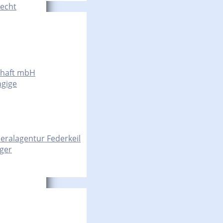
Recht
chaft mbH
ngige
eralagentur Federkeil
nger