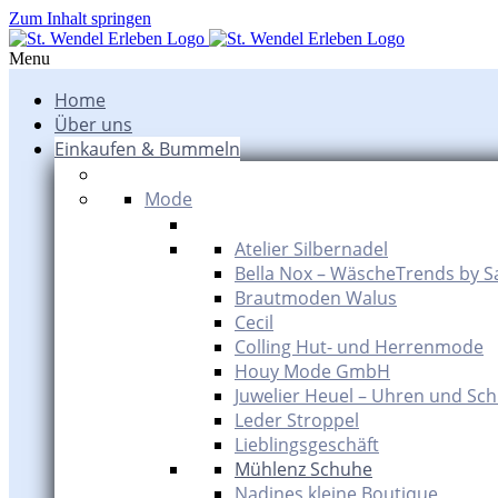
Zum Inhalt springen
Menu
Home
Über uns
Einkaufen & Bummeln
Mode
Atelier Silbernadel
Bella Nox – WäscheTrends by S
Brautmoden Walus
Cecil
Colling Hut- und Herrenmode
Houy Mode GmbH
Juwelier Heuel – Uhren und Sc
Leder Stroppel
Lieblingsgeschäft
Mühlenz Schuhe
Nadines kleine Boutique