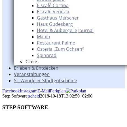
Eiscafé Cortina
Eiscafe Venezia
Gasthaus Merscher
Haus Gudesberg
Hotel & Auberge le Journal
Manin
Restaurant Palme
Osteria „Zum Ochsen“
Spinnrad
Close
Erleben & Entdecken
Veranstaltungen
St. Wendeler Stadtgutscheine
Facebook
Instagram
E-Mail
Parkplan
Step Software
tscheid
2018-10-18T13:02:59+02:00
STEP SOFTWARE