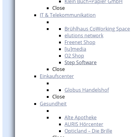
Klein Buch+Papier GmbH
Close
IT & Telekommunikation
Brühlhaus CoWorking Space
elutions network
Freenet Shop
[iu]media
O2 Shop
Step Software
Close
Einkaufscenter
Globus Handelshof
Close
Gesundheit
Alte Apotheke
AURIS Hörcenter
Opticland – Die Brille