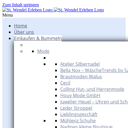
Zum Inhalt springen
Menu
Home
Über uns
Einkaufen & Bummeln
Mode
Atelier Silbernadel
Bella Nox – WäscheTrends by S
Brautmoden Walus
Cecil
Colling Hut- und Herrenmode
Houy Mode GmbH
Juwelier Heuel – Uhren und Sc
Leder Stroppel
Lieblingsgeschäft
Mühlenz Schuhe
Nadines kleine Boutique