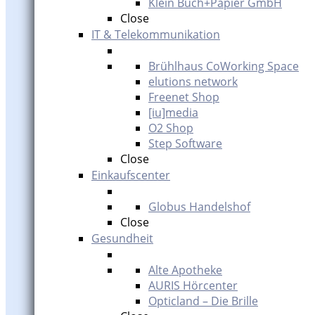
Klein Buch+Papier GmbH
Close
IT & Telekommunikation
Brühlhaus CoWorking Space
elutions network
Freenet Shop
[iu]media
O2 Shop
Step Software
Close
Einkaufscenter
Globus Handelshof
Close
Gesundheit
Alte Apotheke
AURIS Hörcenter
Opticland – Die Brille