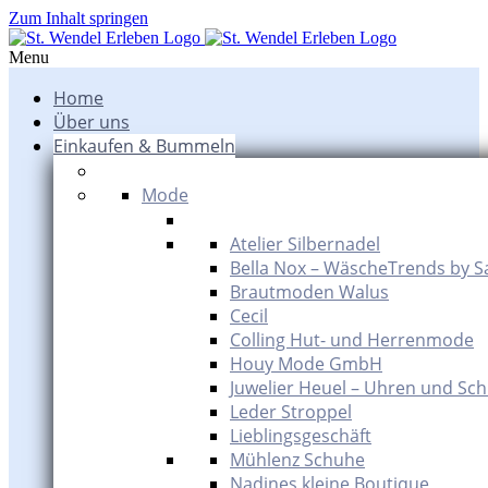
Zum Inhalt springen
Menu
Home
Über uns
Einkaufen & Bummeln
Mode
Atelier Silbernadel
Bella Nox – WäscheTrends by S
Brautmoden Walus
Cecil
Colling Hut- und Herrenmode
Houy Mode GmbH
Juwelier Heuel – Uhren und Sc
Leder Stroppel
Lieblingsgeschäft
Mühlenz Schuhe
Nadines kleine Boutique