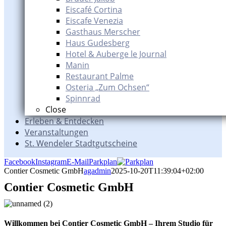
Eiscafé Cortina
Eiscafe Venezia
Gasthaus Merscher
Haus Gudesberg
Hotel & Auberge le Journal
Manin
Restaurant Palme
Osteria „Zum Ochsen“
Spinnrad
Close
Erleben & Entdecken
Veranstaltungen
St. Wendeler Stadtgutscheine
Facebook
Instagram
E-Mail
Parkplan
Contier Cosmetic GmbH
agadmin
2025-10-20T11:39:04+02:00
Contier Cosmetic GmbH
Willkommen bei Contier Cosmetic GmbH – Ihrem Studio für