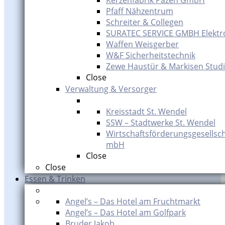
Kerzenfabrik Pazen GmbH
Pfaff Nähzentrum
Schreiter & Collegen
SURATEC SERVICE GMBH Elektr
Waffen Weisgerber
W&F Sicherheitstechnik
Zewe Haustür & Markisen Studi
Close
Verwaltung & Versorger
Kreisstadt St. Wendel
SSW – Stadtwerke St. Wendel
Wirtschaftsförderungsgesellsch
mbH
Close
Close
Essen & Trinken
Angel’s – Das Hotel am Fruchtmarkt
Angel’s – Das Hotel am Golfpark
Bruder Jakob