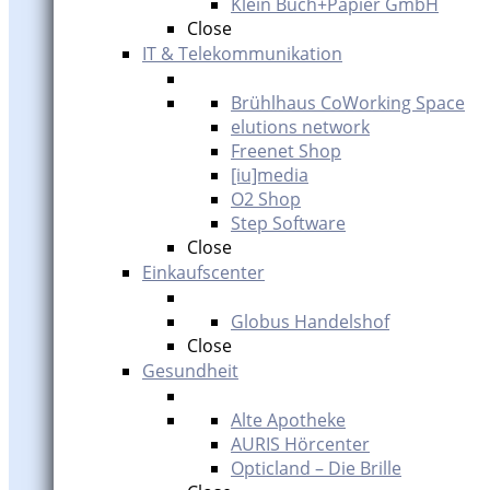
Klein Buch+Papier GmbH
Close
IT & Telekommunikation
Brühlhaus CoWorking Space
elutions network
Freenet Shop
[iu]media
O2 Shop
Step Software
Close
Einkaufscenter
Globus Handelshof
Close
Gesundheit
Alte Apotheke
AURIS Hörcenter
Opticland – Die Brille