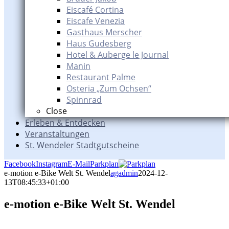
Eiscafé Cortina
Eiscafe Venezia
Gasthaus Merscher
Haus Gudesberg
Hotel & Auberge le Journal
Manin
Restaurant Palme
Osteria „Zum Ochsen“
Spinnrad
Close
Erleben & Entdecken
Veranstaltungen
St. Wendeler Stadtgutscheine
Facebook
Instagram
E-Mail
Parkplan
e-motion e-Bike Welt St. Wendel
agadmin
2024-12-
13T08:45:33+01:00
e-motion e-Bike Welt St. Wendel