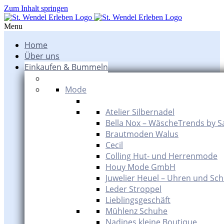
Zum Inhalt springen
Menu
Home
Über uns
Einkaufen & Bummeln
Mode
Atelier Silbernadel
Bella Nox – WäscheTrends by S
Brautmoden Walus
Cecil
Colling Hut- und Herrenmode
Houy Mode GmbH
Juwelier Heuel – Uhren und Sc
Leder Stroppel
Lieblingsgeschäft
Mühlenz Schuhe
Nadines kleine Boutique